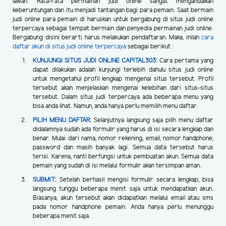
lawan. Rata-rata permainan judi online sangat mengandalkan
keberuntungan dan itu menjadi tantangan bagi para pemain. Saat bermain
judi online para pemain di haruskan untuk bergabung di situs judi online
terpercaya sebagai tempat bermain dan penyedia permainan judi online.
Bergabung disini berarti harus melakukan pendaftaran. Maka, inilah
cara
daftar akun di situs judi online terpercaya
sebagai berikut :
KUNJUNGI SITUS JUDI ONLINE
CAPITAL303:
Cara pertama yang
dapat dilakukan adalah kunjungi terlebih dahulu situs judi online
untuk mengetahui profil lengkap mengenai situs tersebut. Profil
tersebut akan menjelaskan mengenai kelebihan dari situs-situs
tersebut. Dalam situs judi terpercaya ada beberapa menu yang
bisa anda lihat. Namun, anda hanya perlu memilih menu daftar.
PILIH MENU DAFTAR
:
Selanjutnya langsung saja pilih menu daftar
didalamnya sudah ada formulir yang harus di isi secara lengkap dan
benar. Mulai dari nama, nomor rekening, email, nomor handphone,
password dan masih banyak lagi. Semua data tersebut harus
terisi. Karena, nanti berfungsi untuk pembuatan akun. Semua data
pemain yang sudah di isi melalui formulir akan tersimpan aman.
SUBMIT
:
Setelah berhasil mengisi formulir secara lengkap, bisa
langsung tunggu beberapa menit saja untuk mendapatkan akun.
Biasanya, akun tersebut akan didapatkan melalui email atau sms
pada nomor handphone pemain. Anda hanya perlu menunggu
beberapa menit saja.