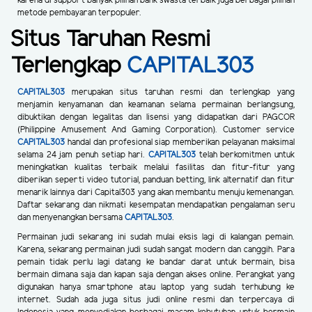
karena di support banyak pilihan bank swasta terbaik juga berbagai pilihan
metode pembayaran terpopuler.
Situs Taruhan Resmi
Terlengkap
CAPITAL303
CAPITAL303
merupakan situs taruhan resmi dan terlengkap yang
menjamin kenyamanan dan keamanan selama permainan berlangsung,
dibuktikan dengan legalitas dan lisensi yang didapatkan dari PAGCOR
(Philippine Amusement And Gaming Corporation). Customer service
CAPITAL303
handal dan profesional siap memberikan pelayanan maksimal
selama 24 jam penuh setiap hari.
CAPITAL303
telah berkomitmen untuk
meningkatkan kualitas terbaik melalui fasilitas dan fitur-fitur yang
diberikan seperti video tutorial, panduan betting, link alternatif dan fitur
menarik lainnya dari Capital303 yang akan membantu menuju kemenangan.
Daftar sekarang dan nikmati kesempatan mendapatkan pengalaman seru
dan menyenangkan bersama
CAPITAL303
.
Permainan judi sekarang ini sudah mulai eksis lagi di kalangan pemain.
Karena, sekarang permainan judi sudah sangat modern dan canggih. Para
pemain tidak perlu lagi datang ke bandar darat untuk bermain, bisa
bermain dimana saja dan kapan saja dengan akses online. Perangkat yang
digunakan hanya smartphone atau laptop yang sudah terhubung ke
internet. Sudah ada juga situs judi online resmi dan terpercaya di