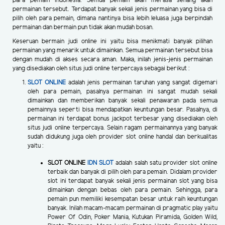
para pemain Indonesia. Semua pemain akan merasa senang akan
permainan tersebut. Terdapat banyak sekali jenis permainan yang bisa di
pilih oleh para pemain, dimana nantinya bisa lebih leluasa juga berpindah
permainan dan bermain pun tidak akan mudah bosan.
Keseruan bermain judi online ini yaitu bisa menikmati banyak pilihan
permainan yang menarik untuk dimainkan. Semua permainan tersebut bisa
dengan mudah di akses secara aman. Maka, inilah jenis-jenis permainan
yang disediakan oleh situs judi online terpercaya sebagai berikut :
SLOT ONLINE
adalah jenis permainan taruhan yang sangat digemari
oleh para pemain, pasalnya permainan ini sangat mudah sekali
dimainkan dan memberikan banyak sekali penawaran pada semua
pemainnya seperti bisa mendapatkan keuntungan besar. Pasalnya, di
permainan ini terdapat bonus jackpot terbesar yang disediakan oleh
situs judi online terpercaya. Selain ragam permainannya yang banyak
sudah didukung juga oleh provider slot online handal dan berkualitas
yaitu :
SLOT ONLINE
IDN SLOT
adalah salah satu provider slot online
terbaik dan banyak di pilih oleh para pemain. Didalam provider
slot ini terdapat banyak sekali jenis permainan slot yang bisa
dimainkan dengan bebas oleh para pemain. Sehingga, para
pemain pun memiliki kesempatan besar untuk raih keuntungan
banyak. Inilah macam-macam permainan di pragmatic play yaitu
Power Of Odin, Poker Mania, Kutukan Piramida, Golden Wild,