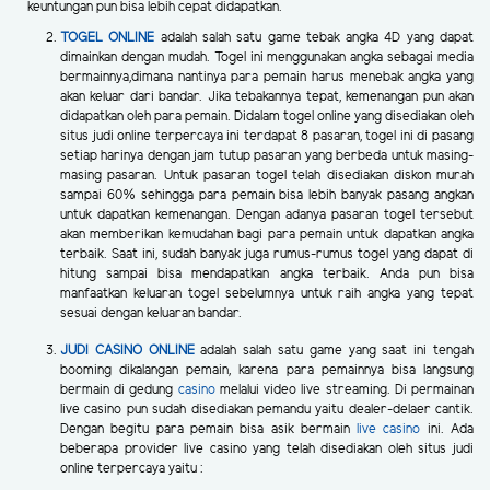
keuntungan pun bisa lebih cepat didapatkan.
TOGEL ONLINE
adalah salah satu game tebak angka 4D yang dapat
dimainkan dengan mudah. Togel ini menggunakan angka sebagai media
bermainnya,dimana nantinya para pemain harus menebak angka yang
akan keluar dari bandar. Jika tebakannya tepat, kemenangan pun akan
didapatkan oleh para pemain. Didalam togel online yang disediakan oleh
situs judi online terpercaya ini terdapat 8 pasaran, togel ini di pasang
setiap harinya dengan jam tutup pasaran yang berbeda untuk masing-
masing pasaran. Untuk pasaran togel telah disediakan diskon murah
sampai 60% sehingga para pemain bisa lebih banyak pasang angkan
untuk dapatkan kemenangan. Dengan adanya pasaran togel tersebut
akan memberikan kemudahan bagi para pemain untuk dapatkan angka
terbaik. Saat ini, sudah banyak juga rumus-rumus togel yang dapat di
hitung sampai bisa mendapatkan angka terbaik. Anda pun bisa
manfaatkan keluaran togel sebelumnya untuk raih angka yang tepat
sesuai dengan keluaran bandar.
JUDI CASINO ONLINE
adalah salah satu game yang saat ini tengah
booming dikalangan pemain, karena para pemainnya bisa langsung
bermain di gedung
casino
melalui video live streaming. Di permainan
live casino pun sudah disediakan pemandu yaitu dealer-delaer cantik.
Dengan begitu para pemain bisa asik bermain
live casino
ini. Ada
beberapa provider live casino yang telah disediakan oleh situs judi
online terpercaya yaitu :