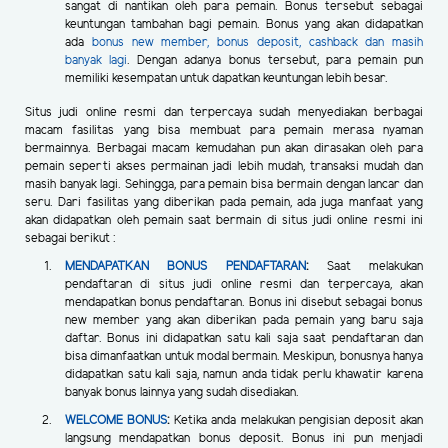
sangat di nantikan oleh para pemain. Bonus tersebut sebagai
keuntungan tambahan bagi pemain. Bonus yang akan didapatkan
ada
bonus new member, bonus deposit, cashback dan masih
banyak lagi
. Dengan adanya bonus tersebut, para pemain pun
memiliki kesempatan untuk dapatkan keuntungan lebih besar.
Situs judi online resmi dan terpercaya sudah menyediakan berbagai
macam fasilitas yang bisa membuat para pemain merasa nyaman
bermainnya. Berbagai macam kemudahan pun akan dirasakan oleh para
pemain seperti akses permainan jadi lebih mudah, transaksi mudah dan
masih banyak lagi. Sehingga, para pemain bisa bermain dengan lancar dan
seru. Dari fasilitas yang diberikan pada pemain, ada juga manfaat yang
akan didapatkan oleh pemain saat bermain di situs judi online resmi ini
sebagai berikut :
MENDAPATKAN BONUS PENDAFTARAN
:
Saat melakukan
pendaftaran di situs judi online resmi dan terpercaya, akan
mendapatkan bonus pendaftaran. Bonus ini disebut sebagai bonus
new member yang akan diberikan pada pemain yang baru saja
daftar. Bonus ini didapatkan satu kali saja saat pendaftaran dan
bisa dimanfaatkan untuk modal bermain. Meskipun, bonusnya hanya
didapatkan satu kali saja, namun anda tidak perlu khawatir karena
banyak bonus lainnya yang sudah disediakan.
WELCOME BONUS
:
Ketika anda melakukan pengisian deposit akan
langsung mendapatkan bonus deposit. Bonus ini pun menjadi