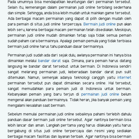
Pada umumnya bisa mendapatkan keuntungan dari permainan tersebut.
Selain itu, kemenangan dalam permainan judi online terbilang sederhana
dan simple. Sehingga, anda bisa lebih mudah untuk mainkan game tersebut.
Ada berbagai macam permainan yang dapat di pilih dengan mudah oleh
para pemain di situs judi online terpercaya.
Bermain judi online
pun akan
lebih seru, karena berbagai macam permainan telah disediakan. Meskipun,
permainan judi online mudah dimainkan tetap saja tidak semua pemain
sudah paham cara bermainnya. Apalagi pemain pemula yang tidak terbiasa
bermain judi online harus tahu panduan dasar bermainnya.
Permainan judi sudah ada dari sejak dulu, awlanya permainan ini hanya bisa
dimainkan melalui
bandar darat
saja. Dimana, para pemain harus datang
langsung ke bandar darat tersebut untuk bermain. Di Indonesia sendiri
sangat melarang permainan judi, keberadaan bandar darat pun sulit
ditemukan. Namun, semenjak adanya teknologi canggih yaitu
internet
permainan tersebut pun dapat dimainkan secara online. Hal tersebut,
sangat memudahkan para pemain judi di Indonesia untuk bermain.
Kebanyakan pemain yang baru terjun di
permainan judi online
belum
mengenal akan panduan bermainnya. Tidak heran, jika banyak pemain yang
mengalami kesalahan saat bermain.
Sebelum memulai permainan judi online sebaiknya pahami terlebih dahulu
panduan dasar bermain judi online tersebut. Agar nantinya bermain bisa
lebih lancar dan aman. Langkah pertama yang harus dilakukan yaitu harus
bergabung di situs judi online terpercaya dan resmi yang sediakan
berbagai macam fasilitas dan layanan terbaik. Agar nantinya bisa bermain