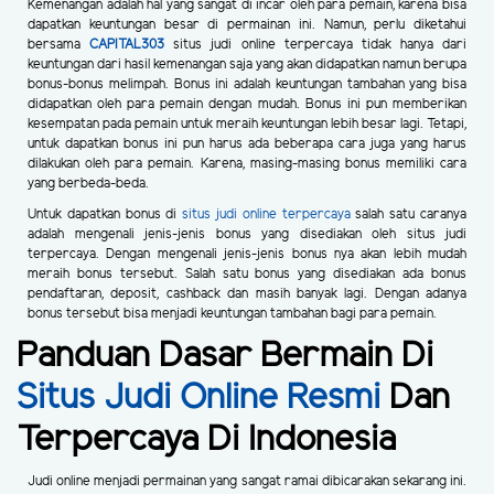
Kemenangan adalah hal yang sangat di incar oleh para pemain, karena bisa
dapatkan keuntungan besar di permainan ini. Namun, perlu diketahui
bersama
CAPITAL303
situs judi online terpercaya tidak hanya dari
keuntungan dari hasil kemenangan saja yang akan didapatkan namun berupa
bonus-bonus melimpah. Bonus ini adalah keuntungan tambahan yang bisa
didapatkan oleh para pemain dengan mudah. Bonus ini pun memberikan
kesempatan pada pemain untuk meraih keuntungan lebih besar lagi. Tetapi,
untuk dapatkan bonus ini pun harus ada beberapa cara juga yang harus
dilakukan oleh para pemain. Karena, masing-masing bonus memiliki cara
yang berbeda-beda.
Untuk dapatkan bonus di
situs judi online terpercaya
salah satu caranya
adalah mengenali jenis-jenis bonus yang disediakan oleh situs judi
terpercaya. Dengan mengenali jenis-jenis bonus nya akan lebih mudah
meraih bonus tersebut. Salah satu bonus yang disediakan ada bonus
pendaftaran, deposit, cashback dan masih banyak lagi. Dengan adanya
bonus tersebut bisa menjadi keuntungan tambahan bagi para pemain.
Panduan Dasar Bermain Di
Situs Judi Online Resmi
Dan
Terpercaya Di Indonesia
Judi online menjadi permainan yang sangat ramai dibicarakan sekarang ini.