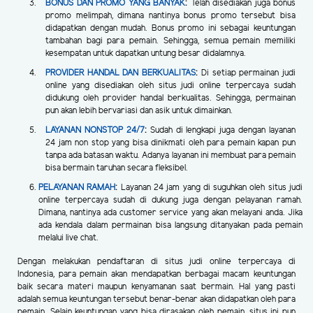
BONUS DAN PROMO YANG BANYAK
:
Telah disediakan juga bonus
promo melimpah, dimana nantinya bonus promo tersebut bisa
didapatkan dengan mudah. Bonus promo ini sebagai keuntungan
tambahan bagi para pemain. Sehingga, semua pemain memiliki
kesempatan untuk dapatkan untung besar didalamnya.
PROVIDER HANDAL DAN BERKUALITAS
:
Di setiap permainan judi
online yang disediakan oleh situs judi online terpercaya sudah
didukung oleh provider handal berkualitas. Sehingga, permainan
pun akan lebih bervariasi dan asik untuk dimainkan.
LAYANAN NONSTOP 24/7
:
Sudah di lengkapi juga dengan layanan
24 jam non stop yang bisa dinikmati oleh para pemain kapan pun
tanpa ada batasan waktu. Adanya layanan ini membuat para pemain
bisa bermain taruhan secara fleksibel.
PELAYANAN RAMAH
:
Layanan 24 jam yang di suguhkan oleh situs judi
online terpercaya sudah di dukung juga dengan pelayanan ramah.
Dimana, nantinya ada customer service yang akan melayani anda. Jika
ada kendala dalam permainan bisa langsung ditanyakan pada pemain
melalui live chat.
Dengan melakukan pendaftaran di situs judi online terpercaya di
Indonesia, para pemain akan mendapatkan berbagai macam keuntungan
baik secara materi maupun kenyamanan saat bermain. Hal yang pasti
adalah semua keuntungan tersebut benar-benar akan didapatkan oleh para
pemain. Selain keuntungan yang bisa dirasakan oleh pemain, situs ini pun