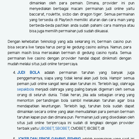
dimainkan oleh para pemain. Dimana, provider ini pun
menyediakan berbagai macam permainan judi online yaitu
baccarat, roulette, sicbo dan dragon tiger. Semua permainan
yang tersedia di Playtech memiliki aturan dan cara main yang
berbeda-beda pastikan anda sudah pahami cara mainnya atau
bisa juga memilih permainan judi sudah dikuasai.
Dengan kehebatan teknologi yang ada sekarang ini, bermain casino pun
bisa secara live tanpa harus pergi ke gedung casino aslinya. Namun, para
pemain masih bisa merasakan bermain di gedung casino nyata. Semua
permainan live casino dengan provider handal dapat dinikmati dengan
mudah melalui situs judi online terpercaya.
JUDI BOLA
adalah permainan taruhan yang banyak juga
penggemarnya, siapa yang tidak kenal akan judi bola. Hampir semua
pemain judi online sangat kenal akan taruhan ini. Terlebih lagi, olahraga
sepakbola
menjadi olahraga yang paling banyak digemari oleh semua
orang di seluruh dunia. Tidak heran, jika ada sebagian orang yang
menonton pertandingan bola sambil melakukan taruhan agar bisa
mendapatkan keuntungan. Terlebih lagi, taruhan bola sudah dapat
dimainkan secara online yang akan memudahkan para pemain bermain
taruhan kapan pun dan dimana pun. Permainan judi yang disediakan oleh
situs judi online terpercaya ini sudah di lengkapi dengan provider
terbaik yaitu
UBOBET
,
SBOBET
, CMDBET, IBCBET, dll