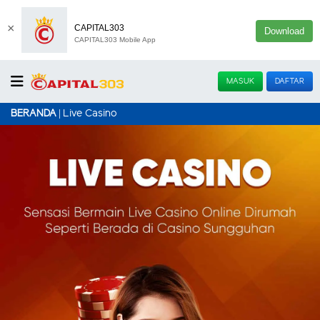
×
CAPITAL303
Download
CAPITAL303 Mobile App
MASUK
DAFTAR
Live Casino
BERANDA