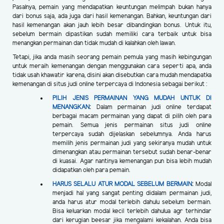
Pasalnya, pemain yang mendapatkan keuntungan melimpah bukan hanya
dari bonus saja, ada juga dari hasil kemenangan. Bahkan, keuntungan dari
hasil kemenangan akan jauh lebih besar dibandingkan bonus. Untuk itu,
sebelum bermain dipastikan sudah memiliki cara terbaik untuk bisa
menangkan permainan dan tidak mudah di kalahkan oleh lawan.
Tetapi, jika anda masih seorang pemain pemula yang masih kebingungan
untuk meraih kemenangan dengan menggunakan cara seperti apa, anda
tidak usah khawatir karena, disini akan disebutkan cara mudah mendapatka
kemenangan di situs judi online terpercaya di Indonesia sebagai berikut :
PILIH JENIS PERMAINAN YANG MUDAH UNTUK DI
MENANGKAN
:
Dalam permainan judi online terdapat
berbagai macam permainan yang dapat di pilih oleh para
pemain. Semua jenis permainan situs judi online
terpercaya sudah dijelaskan sebelumnya. Anda harus
memilih jenis permainan judi yang sekiranya mudah untuk
dimenangkan atau permainan tersebut sudah benar-benar
di kuasai. Agar nantinya kemenangan pun bisa lebih mudah
didapatkan oleh para pemain.
HARUS SELALU ATUR MODAL SEBELUM BERMAIN
:
Modal
menjadi hal yang sangat penting didalam permainan judi,
anda harus atur modal terlebih dahulu sebelum bermain.
Bisa keluarkan modal kecil terlebih dahulua agr terhindar
dari kerugian beesar jika mengalami kekalahan. Anda bisa