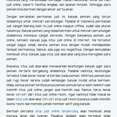
Indonesia yang menyediakan berbagai macam kebutuhan untuk bermain
judi online, seperti fasilitas lengkap dan layanan terbaik. Sehingga, para
pemain bisa bermain dengan lancar serta aman.
Dengan perubahan permainan judi ini, banyak pemain yang terjun
didalamnya untuk mencari peruntungan. Padahal di Indonesia permainan
judi sangat dilarang baik itu judi online maupun offline, sudah ada aturan
hukumnya. Banyak pemain yang nekad bermain untuk mencari peruntungan
didalamnya meskipun sangat beresiko. Dengan banyaknya pemain judi
online, semakin banyak juga situs judi online di internet. Hal tersebut
sangat bagus sekali, karena pemain bisa dengan mudah mendapatkan
tempat bermainnya. Namun, ada juga sisi negatifnya. Dengan kemudahan
membuat situs, banyak juga situs judi abal-abal yang bisa merugikan para
pemain.
Biasanya, situs judi abal-abal menawarkan keuntungan banyak agar para
pemain tertarik bergabung didalamnya. Padahal nantinya, keuntungan
tersebut tidak benar-benar di berikan pada pemain. Akhirnya, pemain pun
jadi rugi besar karena sudah kehilangan banyak modal untuk bermain.
Maka, semua pemain terkhususnya pemain pemula harus lebih selektif saat
memilih situs judi online, jangan asal memilih saja. Namun, harus kenali
benar ciri-ciri dari situs judi online resmi. Agar nantinya tidak masuk ke
dalam
situs judi
abal-abal. Ciri-ciri situs judi resmi biasanya sudah memiliki
lisensi resmi dan memiliki jumlah member aktif yang banyak.
Bermain bersama
situs judi online terpercaya
, akan membuat anda
merasa aman dan nyaman. Pasalnya, didalam agen tersebut telah