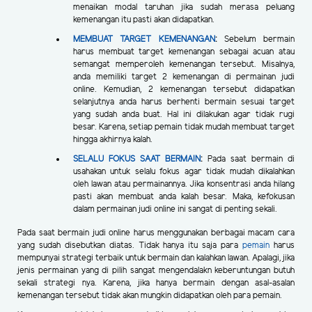
menaikan modal taruhan jika sudah merasa peluang
kemenangan itu pasti akan didapatkan.
MEMBUAT TARGET KEMENANGAN
:
Sebelum bermain
harus membuat target kemenangan sebagai acuan atau
semangat memperoleh kemenangan tersebut. Misalnya,
anda memiliki target 2 kemenangan di permainan judi
online. Kemudian, 2 kemenangan tersebut didapatkan
selanjutnya anda harus berhenti bermain sesuai target
yang sudah anda buat. Hal ini dilakukan agar tidak rugi
besar. Karena, setiap pemain tidak mudah membuat target
hingga akhirnya kalah.
SELALU FOKUS SAAT BERMAIN
:
Pada saat bermain di
usahakan untuk selalu fokus agar tidak mudah dikalahkan
oleh lawan atau permainannya. Jika konsentrasi anda hilang
pasti akan membuat anda kalah besar. Maka, kefokusan
dalam permainan judi online ini sangat di penting sekali.
Pada saat bermain judi online harus menggunakan berbagai macam cara
yang sudah disebutkan diatas. Tidak hanya itu saja para
pemain
harus
mempunyai strategi terbaik untuk bermain dan kalahkan lawan. Apalagi, jika
jenis permainan yang di pilih sangat mengendalakn keberuntungan butuh
sekali strategi nya. Karena, jika hanya bermain dengan asal-asalan
kemenangan tersebut tidak akan mungkin didapatkan oleh para pemain.