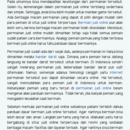
Pada umumnya bisa mendapatkan keuntungan dari permainan tersebut.
Selain itu, kemenangan dalam permainan judi online terbilang sederhana
dan simple. Sehingga, anda bisa lebih mudah untuk mainkan game tersebut.
Ada berbagai macam permainan yang dapat di pilih dengan mudah oleh
para pemain di situs judi online terpercaya.
Bermain judi online
pun akan
lebih seru, karena berbagai macam permainan telah disediakan. Meskipun,
permainan judi online mudah dimainkan tetap saja tidak semua pemain
sudah paham cara bermainnya. Apalagi pemain pemula yang tidak terbiasa
bermain judi online harus tahu panduan dasar bermainnya.
Permainan judi sudah ada dari sejak dulu, awlanya permainan ini hanya bisa
dimainkan melalui
bandar darat
saja. Dimana, para pemain harus datang
langsung ke bandar darat tersebut untuk bermain. Di Indonesia sendiri
sangat melarang permainan judi, keberadaan bandar darat pun sulit
ditemukan. Namun, semenjak adanya teknologi canggih yaitu
internet
permainan tersebut pun dapat dimainkan secara online. Hal tersebut,
sangat memudahkan para pemain judi di Indonesia untuk bermain.
Kebanyakan pemain yang baru terjun di
permainan judi online
belum
mengenal akan panduan bermainnya. Tidak heran, jika banyak pemain yang
mengalami kesalahan saat bermain.
Sebelum memulai permainan judi online sebaiknya pahami terlebih dahulu
panduan dasar bermain judi online tersebut. Agar nantinya bermain bisa
lebih lancar dan aman. Langkah pertama yang harus dilakukan yaitu harus
bergabung di situs judi online terpercaya dan resmi yang sediakan
berbagai macam fasilitas dan layanan terbaik. Agar nantinya bisa bermain