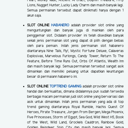
Pearl, Money Vault, Ancient Artifact, Dolphin Treasure, Fifty
Lions, Nugget Hunter, Lucky Lady Charm dan masih banyak lagi.
Semua permainan tersebut dapat dinikmati hanya dengan 1
akun saja.
SLOT ONLINE
HABANERO
adalah provider slot online yang
menguntungkan dan banyak juga di mainkan oleh para
penggemar slot. Didalam provider ini telah disedikan banyak
sekali jenis permainan slot yang dapat di pilih dengan bebas
oleh para pemain. Inilah jenis permainan slot habanero
diantaranya Nine Tails, Fly!, Mystic Fortune Deluxe, Calaveras
Explosivas, Marvelous Furlongs, Candy Tower, Return To The
Feature, Before Time Runs Out, Orbs Of Atlantis, Wealth Inn
dan masih banyak lagi. Semua permainan tersebut sangat asik
dimainkan dan memiliki peluang untuk dapatkan keuntungan
besar di permaiann habanero ini.
SLOT ONLINE
TOPTREND GAMING
adalah provider slot online
handal dan berkualitas, dimana didalamnya pun sudah tersedia
berbagai macam permainan judi slot online yang bervariasi dan
asik untuk dimainkan. Inilah jenis permainan yang ada di top
trend gaming diantaranya Royal Rumble, Hachis Quest Of
Heroes, Pirate Treasure, Jorgen From Bergen, Mega Phoenix,
Five Princesses, Storm of Egypt, Sea God, Wild West H5, Book
of the West, Wild Land, Grockels Cauldron, Rainbow Gold,
Golden Reindeer, Spin City dan masih banyak lagi. Semua