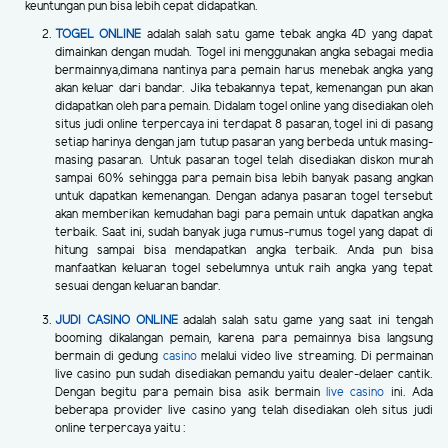
keuntungan pun bisa lebih cepat didapatkan.
TOGEL ONLINE
adalah salah satu game tebak angka 4D yang dapat
dimainkan dengan mudah. Togel ini menggunakan angka sebagai media
bermainnya,dimana nantinya para pemain harus menebak angka yang
akan keluar dari bandar. Jika tebakannya tepat, kemenangan pun akan
didapatkan oleh para pemain. Didalam togel online yang disediakan oleh
situs judi online terpercaya ini terdapat 8 pasaran, togel ini di pasang
setiap harinya dengan jam tutup pasaran yang berbeda untuk masing-
masing pasaran. Untuk pasaran togel telah disediakan diskon murah
sampai 60% sehingga para pemain bisa lebih banyak pasang angkan
untuk dapatkan kemenangan. Dengan adanya pasaran togel tersebut
akan memberikan kemudahan bagi para pemain untuk dapatkan angka
terbaik. Saat ini, sudah banyak juga rumus-rumus togel yang dapat di
hitung sampai bisa mendapatkan angka terbaik. Anda pun bisa
manfaatkan keluaran togel sebelumnya untuk raih angka yang tepat
sesuai dengan keluaran bandar.
JUDI CASINO ONLINE
adalah salah satu game yang saat ini tengah
booming dikalangan pemain, karena para pemainnya bisa langsung
bermain di gedung
casino
melalui video live streaming. Di permainan
live casino pun sudah disediakan pemandu yaitu dealer-delaer cantik.
Dengan begitu para pemain bisa asik bermain
live casino
ini. Ada
beberapa provider live casino yang telah disediakan oleh situs judi
online terpercaya yaitu :