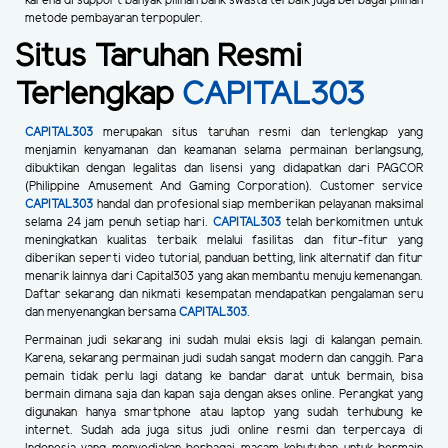
karena di support banyak pilihan bank swasta terbaik juga berbagai pilihan
metode pembayaran terpopuler.
Situs Taruhan Resmi
Terlengkap
CAPITAL303
CAPITAL303
merupakan situs taruhan resmi dan terlengkap yang
menjamin kenyamanan dan keamanan selama permainan berlangsung,
dibuktikan dengan legalitas dan lisensi yang didapatkan dari PAGCOR
(Philippine Amusement And Gaming Corporation). Customer service
CAPITAL303
handal dan profesional siap memberikan pelayanan maksimal
selama 24 jam penuh setiap hari.
CAPITAL303
telah berkomitmen untuk
meningkatkan kualitas terbaik melalui fasilitas dan fitur-fitur yang
diberikan seperti video tutorial, panduan betting, link alternatif dan fitur
menarik lainnya dari Capital303 yang akan membantu menuju kemenangan.
Daftar sekarang dan nikmati kesempatan mendapatkan pengalaman seru
dan menyenangkan bersama
CAPITAL303
.
Permainan judi sekarang ini sudah mulai eksis lagi di kalangan pemain.
Karena, sekarang permainan judi sudah sangat modern dan canggih. Para
pemain tidak perlu lagi datang ke bandar darat untuk bermain, bisa
bermain dimana saja dan kapan saja dengan akses online. Perangkat yang
digunakan hanya smartphone atau laptop yang sudah terhubung ke
internet. Sudah ada juga situs judi online resmi dan terpercaya di