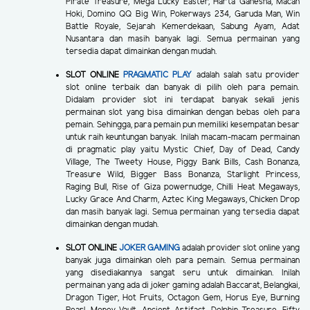
Pirate Treasure, Mega Lucky Easter, Harta Ganesha, Macan
Hoki, Domino QQ Big Win, Pokerways 234, Garuda Man, Win
Battle Royale, Sejarah Kemerdekaan, Sabung Ayam, Adat
Nusantara dan masih banyak lagi. Semua permainan yang
tersedia dapat dimainkan dengan mudah.
SLOT ONLINE
PRAGMATIC PLAY
adalah salah satu provider
slot online terbaik dan banyak di pilih oleh para pemain.
Didalam provider slot ini terdapat banyak sekali jenis
permainan slot yang bisa dimainkan dengan bebas oleh para
pemain. Sehingga, para pemain pun memiliki kesempatan besar
untuk raih keuntungan banyak. Inilah macam-macam permainan
di pragmatic play yaitu Mystic Chief, Day of Dead, Candy
Village, The Tweety House, Piggy Bank Bills, Cash Bonanza,
Treasure Wild, Bigger Bass Bonanza, Starlight Princess,
Raging Bull, Rise of Giza powernudge, Chilli Heat Megaways,
Lucky Grace And Charm, Aztec King Megaways, Chicken Drop
dan masih banyak lagi. Semua permainan yang tersedia dapat
dimainkan dengan mudah.
SLOT ONLINE
JOKER GAMING
adalah provider slot online yang
banyak juga dimainkan oleh para pemain. Semua permainan
yang disediakannya sangat seru untuk dimainkan. Inilah
permainan yang ada di joker gaming adalah Baccarat, Belangkai,
Dragon Tiger, Hot Fruits, Octagon Gem, Horus Eye, Burning