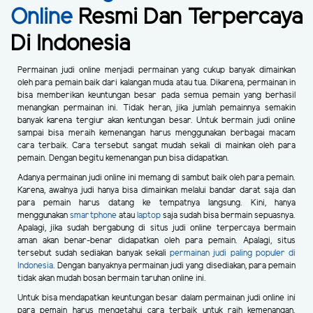
Online
Resmi Dan Terpercaya
Di Indonesia
Permainan judi online menjadi permainan yang cukup banyak dimainkan
oleh para pemain baik dari kalangan muda atau tua. Dikarena, permainan in
bisa memberikan keuntungan besar pada semua pemain yang berhasil
menangkan permainan ini. Tidak heran, jika jumlah pemainnya semakin
banyak karena tergiur akan kentungan besar. Untuk bermain judi online
sampai bisa meraih kemenangan harus menggunakan berbagai macam
cara terbaik. Cara tersebut sangat mudah sekali di mainkan oleh para
pemain. Dengan begitu kemenangan pun bisa didapatkan.
Adanya permainan judi online ini memang di sambut baik oleh para pemain.
Karena, awalnya judi hanya bisa dimainkan melalui bandar darat saja dan
para pemain harus datang ke tempatnya langsung. Kini, hanya
menggunakan
smartphone
atau
laptop
saja sudah bisa bermain sepuasnya.
Apalagi, jika sudah bergabung di situs judi online terpercaya bermain
aman akan benar-benar didapatkan oleh para pemain. Apalagi, situs
tersebut sudah sediakan banyak sekali
permainan judi paling populer di
Indonesia
. Dengan banyaknya permainan judi yang disediakan, para pemain
tidak akan mudah bosan bermain taruhan online ini.
Untuk bisa mendapatkan keuntungan besar dalam permainan judi online ini
para pemain harus mengetahui cara terbaik untuk raih kemenangan.