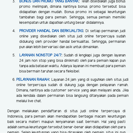
BONUS DAN PROMO YANG BANYAK
:
Telah disediakan juga bonus
promo melimpah, dimana nantinya bonus promo tersebut bisa
didapatkan dengan mudah. Bonus promo ini sebagai keuntungan
tambahan bagi para pemain. Sehingga, semua pemain memiliki
kesempatan untuk dapatkan untung besar didalamnya.
PROVIDER HANDAL DAN BERKUALITAS
:
Di setiap permainan judi
online yang disediakan oleh situs judi online terpercaya sudah
didukung oleh provider handal berkualitas. Sehingga, permainan
pun akan lebih bervariasi dan asik untuk dimainkan.
LAYANAN NONSTOP 24/7
:
Sudah di lengkapi juga dengan layanan
24 jam non stop yang bisa dinikmati oleh para pemain kapan pun
tanpa ada batasan waktu. Adanya layanan ini membuat para pemain
bisa bermain taruhan secara fleksibel.
PELAYANAN RAMAH
:
Layanan 24 jam yang di suguhkan oleh situs judi
online terpercaya sudah di dukung juga dengan pelayanan ramah.
Dimana, nantinya ada customer service yang akan melayani anda. Jika
ada kendala dalam permainan bisa langsung ditanyakan pada pemain
melalui live chat.
Dengan melakukan pendaftaran di situs judi online terpercaya di
Indonesia, para pemain akan mendapatkan berbagai macam keuntungan
baik secara materi maupun kenyamanan saat bermain. Hal yang pasti
adalah semua keuntungan tersebut benar-benar akan didapatkan oleh para
pemain. Selain keuntungan yang bisa dirasakan oleh pemain, situs ini pun